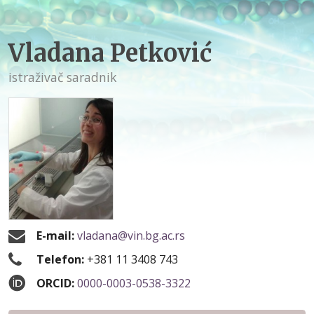
Vladana Petković
istraživač saradnik
E-mail:
vladana@vin.bg.ac.rs
Telefon:
+381 11 3408 743
ORCID:
0000-0003-0538-3322